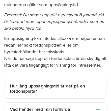
månaderna gäller som uppsägningstid.
Exempel: Du säger upp ditt hyresavtal 8 januari, då
är februari-mars-april uppsägningsmånader som du
ska betala hyra för.
En uppsägning kan inte tas tillbaka om någon annan
redan har sökt fordonsplatsen eller om
hyresförhållandet har misskötts.
När du har sagt upp din fordonsplats är du skyldig att
låta det vara tillgängligt för visning för intressenter.
Hur lång uppsägningstid är det på en
fordonsplats?
Uppsägningstiden för fordonsplatser är tre
månader. Vi ska ha fått din uppsägning senast
Vad händer med min förhyrda