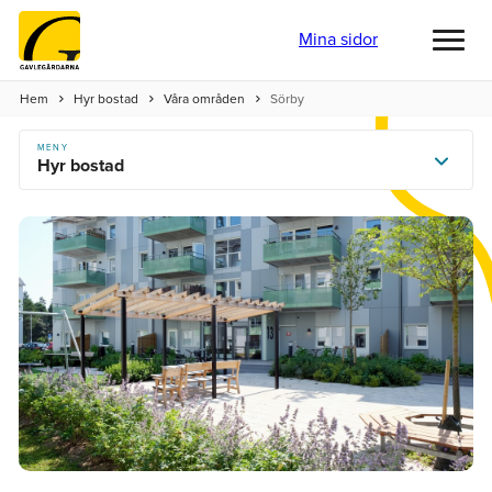
Mina sidor
Toggl
menu
Hem
Hyr bostad
Våra områden
Sörby
MENY
Hyr bostad