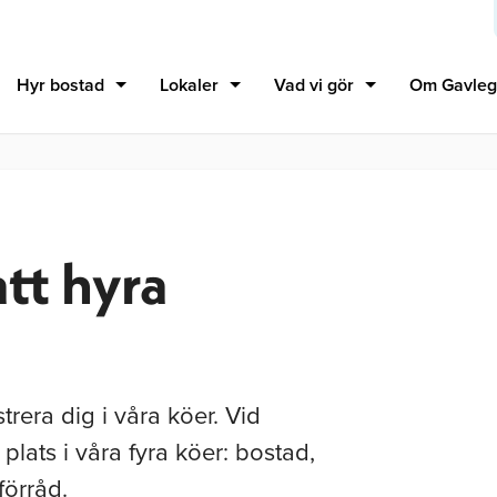
Hyr bostad
Lokaler
Vad vi gör
Om Gavleg
att hyra
trera dig i våra köer. Vid
 plats i våra fyra köer: bostad,
förråd.