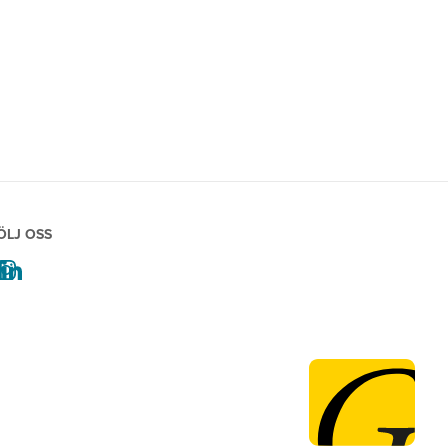
ÖLJ OSS
facebook
instagram
linkedin