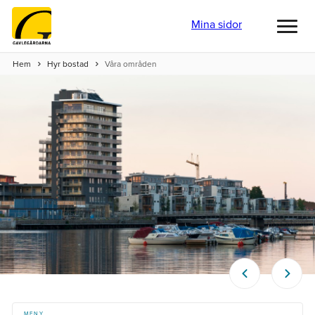
Mina sidor
Toggl
menu
Hem
Hyr bostad
Våra områden
MENY