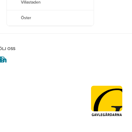
Villastaden
Öster
ÖLJ OSS
facebook
instagram
linkedin