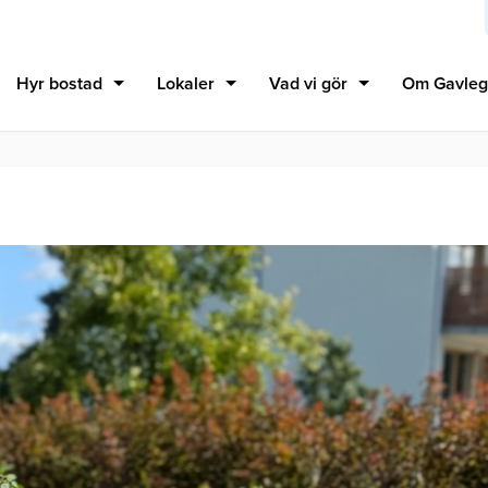
Hyr bostad
Lokaler
Vad vi gör
Om Gavleg