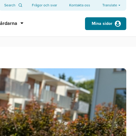
Search
Frågor och svar
Kontakta oss
Translate
årdarna
Mina sidor