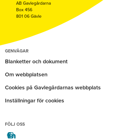
AB Gavlegårdarna
Box 456
801 06 Gävle
GENVÄGAR
Blanketter och dokument
Om webbplatsen
Cookies på Gavlegårdarnas webbplats
Inställningar för cookies
FÖLJ OSS
facebook
instagram
linkedin