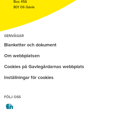
Box 456
801 06 Gävle
GENVÄGAR
Blanketter och dokument
Om webbplatsen
Cookies på Gavlegårdarnas webbplats
Inställningar för cookies
FÖLJ OSS
facebook
instagram
linkedin