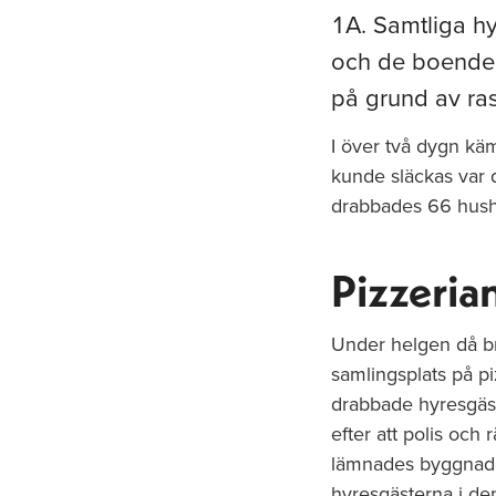
1A. Samtliga h
och de boende i
på grund av ras
I över två dygn kä
kunde släckas var 
drabbades 66 hush
Pizzeria
Under helgen då b
samlingsplats på p
drabbade hyresgäst
efter att polis och 
lämnades byggnaden
hyresgästerna i den