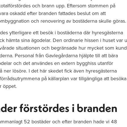
 totalförstördes och brann upp. Eftersom stommen på
vara oskadd efter branden fattades beslut om att
 ombyggnation och renovering av bostäderna skulle göras.
des ytterligare ett besök i bostäderna där hyresgästerna
ck hämta sina ägodelar. Den ordinarie hissen i huset var u
örsvårade situationen och begränsade hur mycket som kun
derna. Personal från Gavlegårdarna hjälpte till att bära
delar och det användes en extern bygghiss utanför
å ner lösöre. I det här skedet fick även hyresgästerna
förrådsutrymmena på källarplan var tillgängliga att besöka
r öppet.
der förstördes i branden
ammanlagt 52 bostäder och efter branden hade vi 48