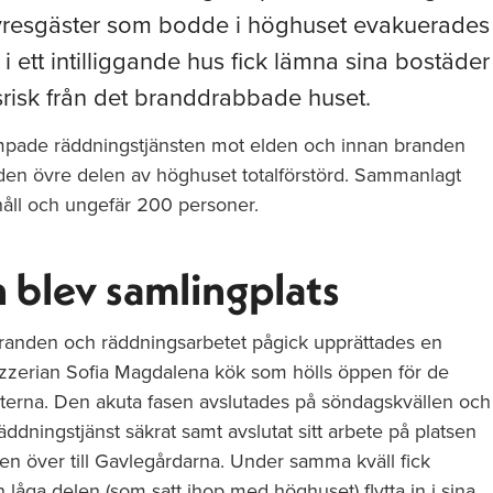
yresgäster som bodde i höghuset evakuerades
 ett intilliggande hus fick lämna sina bostäder
risk från det branddrabbade huset.
mpade räddningstjänsten mot elden och innan branden
den övre delen av höghuset totalförstörd. Sammanlagt
åll och ungefär 200 personer.
n blev samlingplats
randen och räddningsarbetet pågick upprättades en
izzerian Sofia Magdalena kök som hölls öppen för de
erna. Den akuta fasen avslutades på söndagskvällen och
räddningstjänst säkrat samt avslutat sitt arbete på platsen
 över till Gavlegårdarna. Under samma kväll fick
 låga delen (som satt ihop med höghuset) flytta in i sina