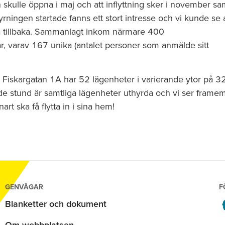
 skulle öppna i maj och att inflyttning sker i november sa
ningen startade fanns ett stort intresse och vi kunde se a
tta tillbaka. Sammanlagt inkom närmare 400
r, varav 167 unika (antalet personer som anmälde sitt
Fiskargatan 1A har 52 lägenheter i varierande ytor på 32
de stund är samtliga lägenheter uthyrda och vi ser frame
art ska få flytta in i sina hem!
GENVÄGAR
F
Blanketter och dokument
Om webbplatsen