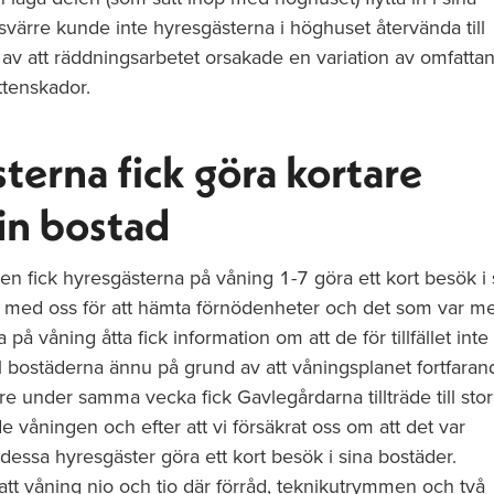
värre kunde inte hyresgästerna i höghuset återvända till
av att räddningsarbetet orsakade en variation av omfatta
ttenskador.
terna fick göra kortare
sin bostad
n fick hyresgästerna på våning 1-7 göra ett kort besök i 
 med oss för att hämta förnödenheter och det som var me
på våning åtta fick information om att de för tillfället inte
ill bostäderna ännu på grund av att våningsplanet fortfaran
e under samma vecka fick Gavlegårdarna tillträde till stor
e våningen och efter att vi försäkrat oss om att det var
essa hyresgäster göra ett kort besök i sina bostäder.
tt våning nio och tio där förråd, teknikutrymmen och två