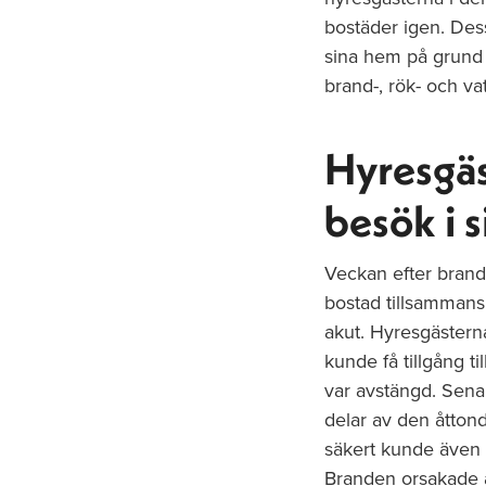
bostäder igen. Dess
sina hem på grund 
brand-, rök- och va
Hyresgäs
besök i 
Veckan efter brande
bostad tillsammans
akut. Hyresgästerna 
kunde få tillgång t
var avstängd. Senar
delar av den åttond
säkert kunde även d
Branden orsakade a