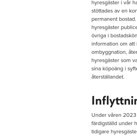
hyresgäster i vår 
stöttades av en ko
permanent bostad. F
hyresgäster publi
övriga i bostadskön
information om att i
ombyggnation, åter
hyresgäster som va
sina köpoäng i syfte
återställandet.
Inflyttn
Under våren 2023 f
färdigställd under
tidigare hyresgäste