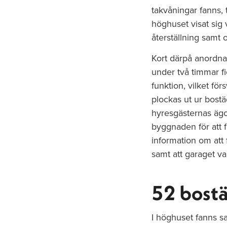
takvåningar fanns,
höghuset visat sig 
återställning samt
Kort därpå anordna
under två timmar fi
funktion, vilket f
plockas ut ur bostä
hyresgästernas ägo
byggnaden för att f
information om att 
samt att garaget va
52 bostä
I höghuset fanns s