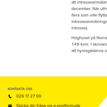
att intresseanmälan
december. När uthyr
flera som ville fly
intresseanmälninga
intresse).
Höghuset på Norra 
149 kvm. I skrivan
att hyresgästerna sn
KONTAKTA OSS
026 17 27 00
Skicka din fråga via e-postformulär