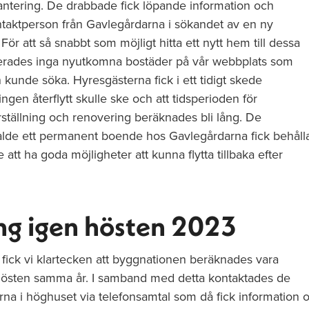
hantering. De drabbade fick löpande information och
ntaktperson från Gavlegårdarna i sökandet av en ny
ör att så snabbt som möjligt hitta ett nytt hem till dessa
cerades inga nyutkomna bostäder på vår webbplats som
 kunde söka. Hyresgästerna fick i ett tidigt skede
ngen återflytt skulle ske och att tidsperioden för
ställning och renovering beräknades bli lång. De
lde ett permanent boende hos Gavlegårdarna fick behåll
 att ha goda möjligheter att kunna flytta tillbaka efter
ing igen hösten 2023
ick vi klartecken att byggnationen beräknades vara
 hösten samma år. I samband med detta kontaktades de
rna i höghuset via telefonsamtal som då fick information 