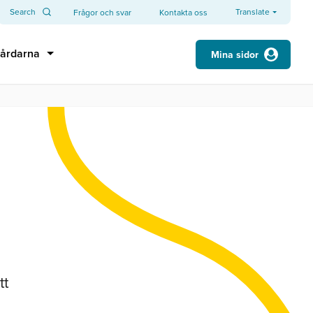
Search
Translate
Frågor och svar
Kontakta oss
årdarna
Mina sidor
tt