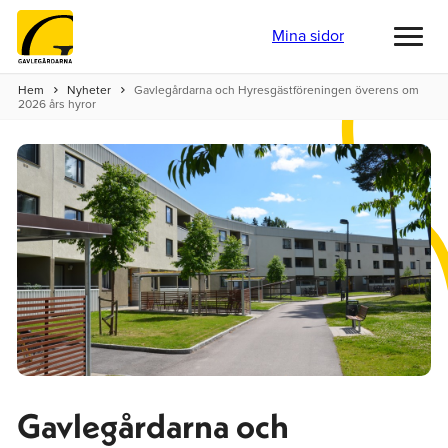
Mina sidor
Toggl
menu
Hem
Nyheter
Gavlegårdarna och Hyresgästföreningen överens om
2026 års hyror
Gavlegårdarna och