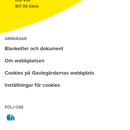
Box 456
801 06 Gävle
GENVÄGAR
Blanketter och dokument
Om webbplatsen
Cookies på Gavlegårdarnas webbplats
Inställningar för cookies
FÖLJ OSS
facebook
instagram
linkedin