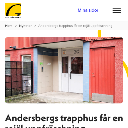
Mina sidor
Toggl
menu
Hem
Nyheter
Andersbergs trapphus får en rejäl uppfräschning
Andersbergs trapphus får en