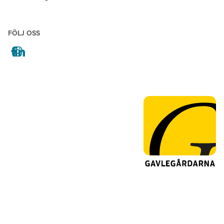
FÖLJ OSS
facebook
instagram
linkedin